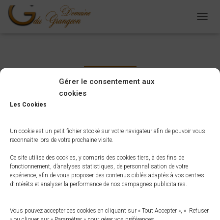
D
É
P
L
I
E
R
Gérer le consentement aux
L
cookies
A
Les Cookies
N
A
V
Un cookie est un petit fichier stocké sur votre navigateur afin de pouvoir vous
I
reconnaitre lors de votre prochaine visite.
G
A
Ce site utilise des cookies, y compris des cookies tiers, à des fins de
T
fonctionnement, d’analyses statistiques, de personnalisation de votre
I
expérience, afin de vous proposer des contenus ciblés adaptés à vos centres
O
d’intérêts et analyser la performance de nos campagnes publicitaires.
N
Vous pouvez accepter ces cookies en cliquant sur « Tout Accepter », « Refuser
» ou cliquer sur « Paramétrer » pour gérer vos préférences.