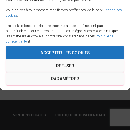
Vous pouvez à tout moment modifier vos préférences via la page
Gestion des
cookies
.
Les cookies fonctionnels et nécessaires à la sécurité ne sont pas
paramétrables. Pour en savoir plus sur les catégories de cookies ainsi que sur
les émetteurs de cookie sur notre site, consultez nos pages
Politique de
confidentialité
et
ACCEPTER LES COOKIES
REFUSER
PARAMÉTRER
MENTIONS LÉGALES
POLITIQUE DE CONFIDENTIALITÉ