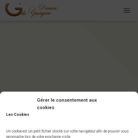
D
É
P
L
I
E
R
L
A
gite-domaine-du-grangeon-6
N
A
Publié par
novadminacces
le
27/05/2025
V
I
G
A
Gérer le consentement aux
T
cookies
I
Les Cookies
O
N
Un cookie est un petit fichier stocké sur votre navigateur afin de pouvoir vous
reconnaitre lors de votre prochaine visite.