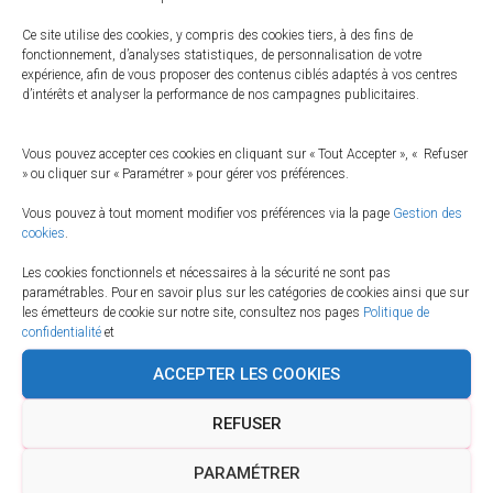
Ce site utilise des cookies, y compris des cookies tiers, à des fins de
fonctionnement, d’analyses statistiques, de personnalisation de votre
expérience, afin de vous proposer des contenus ciblés adaptés à vos centres
d’intérêts et analyser la performance de nos campagnes publicitaires.
Vous pouvez accepter ces cookies en cliquant sur « Tout Accepter », « Refuser
» ou cliquer sur « Paramétrer » pour gérer vos préférences.
Vous pouvez à tout moment modifier vos préférences via la page
Gestion des
cookies
.
Les cookies fonctionnels et nécessaires à la sécurité ne sont pas
paramétrables. Pour en savoir plus sur les catégories de cookies ainsi que sur
les émetteurs de cookie sur notre site, consultez nos pages
Politique de
confidentialité
et
ACCEPTER LES COOKIES
Taille :
150 × 150
|
300 × 169
|
750 × 422
|
750 × 423
|
1536 × 865
|
2048 × 1153
|
360 × 240
|
2560 × 1441
REFUSER
PARAMÉTRER