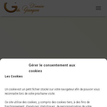
D
É
P
L
I
E
R
L
A
-9anm
N
A
Publié par
novadminacces
le
11/06/2020
V
Gérer le consentement aux
I
cookies
G
A
Les Cookies
T
I
O
Un cookie est un petit fichier stocké sur votre navigateur afin de pouvoir vous
reconnaitre lors de votre prochaine visite.
N
Ce site utilise des cookies, y compris des cookies tiers, à des fins de
fonctionnement, d’analyses statistiques, de personnalisation de votre