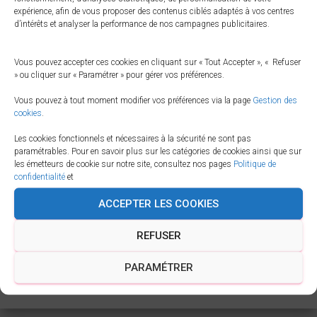
expérience, afin de vous proposer des contenus ciblés adaptés à vos centres
d’intérêts et analyser la performance de nos campagnes publicitaires.
Vous pouvez accepter ces cookies en cliquant sur « Tout Accepter », « Refuser
» ou cliquer sur « Paramétrer » pour gérer vos préférences.
Vous pouvez à tout moment modifier vos préférences via la page
Gestion des
cookies
.
Les cookies fonctionnels et nécessaires à la sécurité ne sont pas
paramétrables. Pour en savoir plus sur les catégories de cookies ainsi que sur
les émetteurs de cookie sur notre site, consultez nos pages
Politique de
Taille :
150 × 150
|
300 × 94
|
750 × 234
|
750 × 234
|
1536 × 480
|
confidentialité
et
360 × 240
|
1600 × 500
ACCEPTER LES COOKIES
REFUSER
PARAMÉTRER