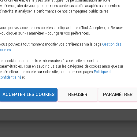
fonctionnement, d’analyses statistiques, de personnalisation de votre
expérience, afin de vous proposer des contenus ciblés adaptés à vos centres
d’intérêts et analyser la performance de nos campagnes publicitaires.
Vous pouvez accepter ces cookies en cliquant sur « Tout Accepter », « Refuser
» ou cliquer sur « Paramétrer » pour gérer vos préférences.
Vous pouvez à tout moment modifier vos préférences via la page
Gestion des
cookies
.
Les cookies fonctionnels et nécessaires à la sécurité ne sont pas
paramétrables. Pour en savoir plus sur les catégories de cookies ainsi que sur
les émetteurs de cookie sur notre site, consultez nos pages
Politique de
confidentialité
et
ACCEPTER LES COOKIES
REFUSER
PARAMÉTRER