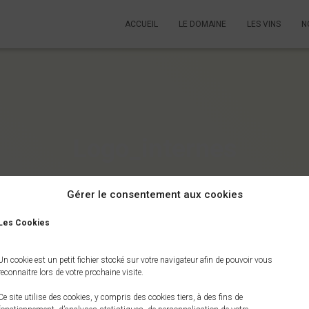
ACCUEIL
LE DOMAINE
LES VINS
N
Logo_internes
Publié par
novadminacces
le
11/06/2020
Gérer le consentement aux cookies
Les Cookies
Un cookie est un petit fichier stocké sur votre navigateur afin de pouvoir vous
reconnaitre lors de votre prochaine visite.
Ce site utilise des cookies, y compris des cookies tiers, à des fins de